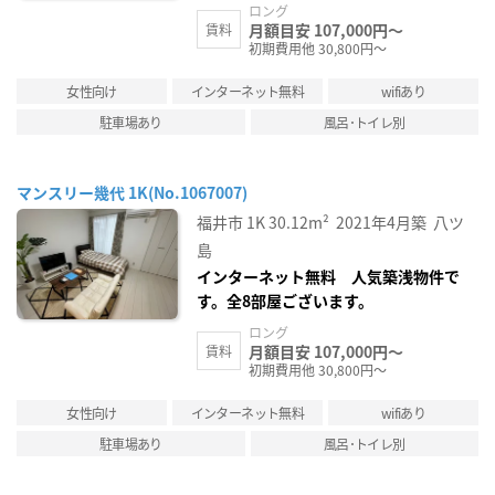
ロング
月額目安 107,000円～
賃料
初期費用他 30,800円～
女性向け
インターネット無料
wifiあり
駐車場あり
風呂･トイレ別
マンスリー幾代 1K(No.1067007)
福井市
1K
30.12m²
2021年4月築
八ツ
島
インターネット無料 人気築浅物件で
す。全8部屋ございます。
ロング
月額目安 107,000円～
賃料
初期費用他 30,800円～
女性向け
インターネット無料
wifiあり
駐車場あり
風呂･トイレ別