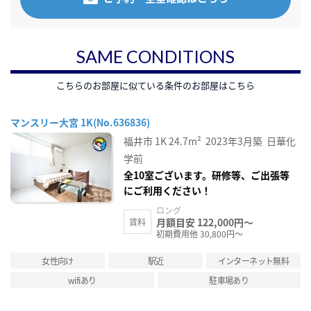
SAME CONDITIONS
こちらのお部屋に似ている条件のお部屋はこちら
マンスリー大宮 1K(No.636836)
福井市
1K
24.7m²
2023年3月築
日華化
学前
全10室ございます。研修等、ご出張等
にご利用ください！
ロング
月額目安 122,000円～
賃料
初期費用他 30,800円～
女性向け
駅近
インターネット無料
wifiあり
駐車場あり