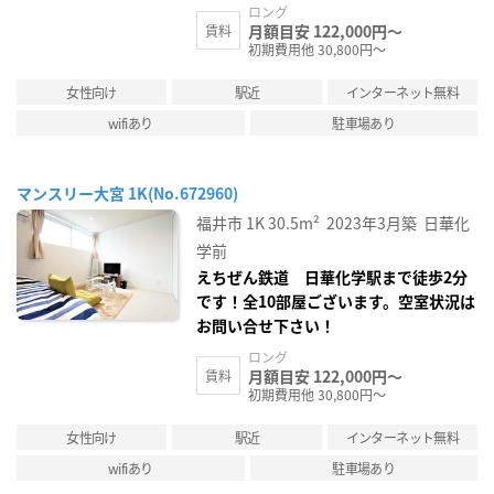
ロング
月額目安 122,000円～
賃料
初期費用他 30,800円～
女性向け
駅近
インターネット無料
wifiあり
駐車場あり
マンスリー大宮 1K(No.672960)
福井市
1K
30.5m²
2023年3月築
日華化
学前
えちぜん鉄道 日華化学駅まで徒歩2分
です！全10部屋ございます。空室状況は
お問い合せ下さい！
ロング
月額目安 122,000円～
賃料
初期費用他 30,800円～
女性向け
駅近
インターネット無料
wifiあり
駐車場あり