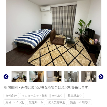
※ 間取図・画像と現況が異なる場合は現況を優先します。
女性向け
インターネット無料
wifiあり
駐車場あり
風呂･トイレ別
禁煙ルーム
法人契約歓迎
出張・研修向け