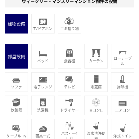
ウィークリー・マンスリーマンション物件の設備
建物設備
TVドアホン
ゴミ捨て場
部屋設備
ローテーブ
ベッド
食器棚
カーテン
ル
ソファ
電子レンジ
テレビ
冷蔵庫
掃除機
炊飯器
洗濯機
ドライヤー
IHコンロ
エアコン
バス･トイ
温水洗浄便
ケーブル TV
寝具一式
洋式トイレ
レ別
座