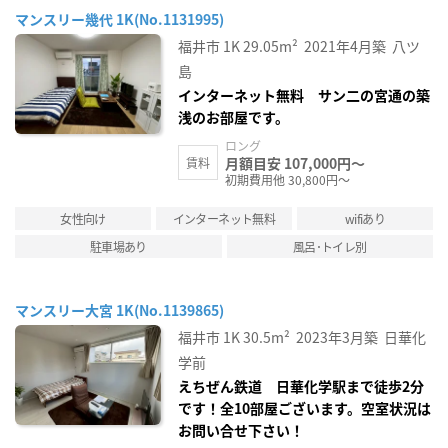
マンスリー幾代 1K(No.1131995)
福井市
1K
29.05m²
2021年4月築
八ツ
島
インターネット無料 サン二の宮通の築
浅のお部屋です。
ロング
月額目安 107,000円～
賃料
初期費用他 30,800円～
女性向け
インターネット無料
wifiあり
駐車場あり
風呂･トイレ別
マンスリー大宮 1K(No.1139865)
福井市
1K
30.5m²
2023年3月築
日華化
学前
えちぜん鉄道 日華化学駅まで徒歩2分
です！全10部屋ございます。空室状況は
お問い合せ下さい！