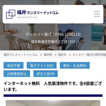
マンスリー幾代 1K(No.1106118)
福井県福井市幾代２丁目1413
福井マンスリードットコム
福井県
福井市
マンスリー幾代の物件詳
来店不要
電子サイン対応
敷金・礼金無料
光熱費賃料込
即日入居OK
インターネット無料 人気築浅物件です。全8部屋ござ
います。