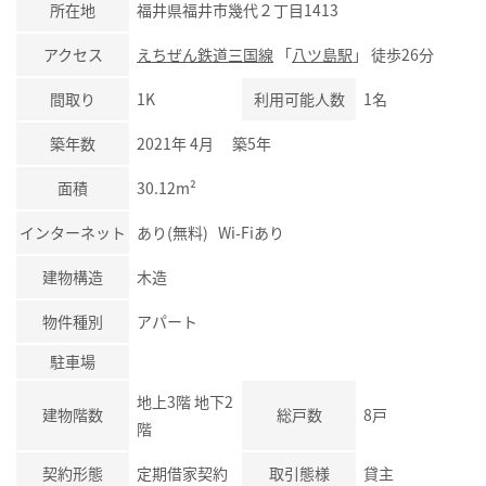
所在地
福井県福井市幾代２丁目1413
アクセス
えちぜん鉄道三国線
「
八ツ島駅
」 徒歩26分
間取り
1K
利用可能人数
1名
築年数
2021年 4月 築5年
面積
30.12m²
インターネット
あり(無料) Wi-Fiあり
建物構造
木造
物件種別
アパート
駐車場
地上3階 地下2
建物階数
総戸数
8戸
階
契約形態
定期借家契約
取引態様
貸主