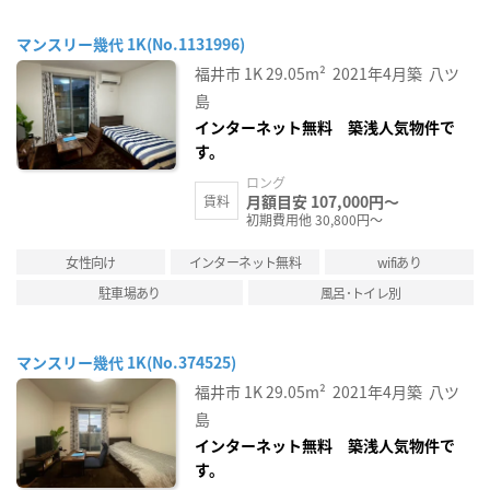
マンスリー幾代 1K(No.1131996)
福井市
1K
29.05m²
2021年4月築
八ツ
島
インターネット無料 築浅人気物件で
す。
ロング
月額目安 107,000円～
賃料
初期費用他 30,800円～
女性向け
インターネット無料
wifiあり
駐車場あり
風呂･トイレ別
マンスリー幾代 1K(No.374525)
福井市
1K
29.05m²
2021年4月築
八ツ
島
インターネット無料 築浅人気物件で
す。