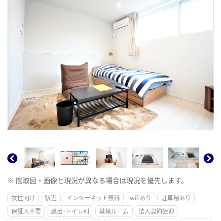
※ 間取図・画像と現況が異なる場合は現況を優先します。
女性向け
駅近
インターネット無料
wifiあり
駐車場あり
保証人不要
風呂･トイレ別
禁煙ルーム
法人契約歓迎