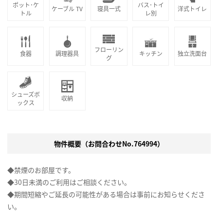
ポット･ケ
バス･トイ
ケーブル TV
寝具一式
洋式トイレ
トル
レ別
フローリン
食器
調理器具
キッチン
独立洗面台
グ
シューズボ
収納
ックス
物件概要（お問合わせNo.764994）
◆禁煙のお部屋です。
◆30日未満のご利用はご相談ください。
◆期間短縮やご延長の可能性がある場合は事前にお知らせくださ
い。