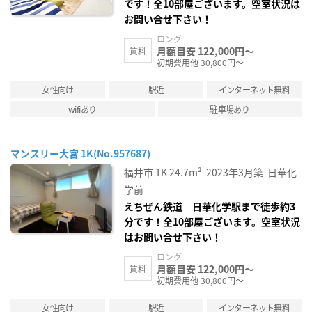
です！全10部屋ございます。空室状況は
お問い合せ下さい！
ロング
月額目安 122,000円～
賃料
初期費用他 30,800円～
女性向け
駅近
インターネット無料
wifiあり
駐車場あり
マンスリー大宮 1K(No.957687)
福井市
1K
24.7m²
2023年3月築
日華化
学前
えちぜん鉄道 日華化学駅まで徒歩約3
分です！全10部屋ございます。空室状況
はお問い合せ下さい！
ロング
月額目安 122,000円～
賃料
初期費用他 30,800円～
女性向け
駅近
インターネット無料