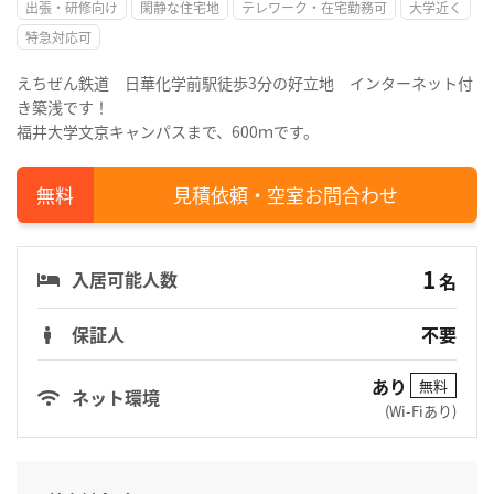
出張・研修向け
閑静な住宅地
テレワーク・在宅勤務可
大学近く
特急対応可
えちぜん鉄道 日華化学前駅徒歩3分の好立地 インターネット付
き築浅です！
福井大学文京キャンパスまで、600ｍです。
見積依頼・空室お問合わせ
1
入居可能人数
名
保証人
不要
あり
無料
ネット環境
(Wi-Fiあり)