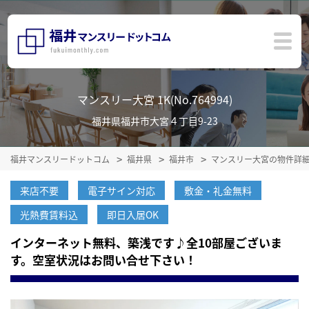
マンスリー大宮 1K(No.764994)
福井県福井市大宮４丁目9-23
福井マンスリードットコム
福井県
福井市
マンスリー大宮の物件詳
来店不要
電子サイン対応
敷金・礼金無料
光熱費賃料込
即日入居OK
インターネット無料、築浅です♪全10部屋ございま
す。空室状況はお問い合せ下さい！