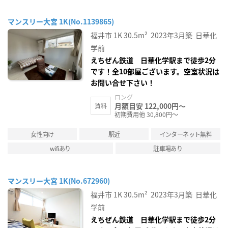
マンスリー大宮 1K(No.1139865)
福井市
1K
30.5m²
2023年3月築
日華化
学前
えちぜん鉄道 日華化学駅まで徒歩2分
です！全10部屋ございます。空室状況は
お問い合せ下さい！
ロング
月額目安 122,000円～
賃料
初期費用他 30,800円～
女性向け
駅近
インターネット無料
wifiあり
駐車場あり
マンスリー大宮 1K(No.672960)
福井市
1K
30.5m²
2023年3月築
日華化
学前
えちぜん鉄道 日華化学駅まで徒歩2分