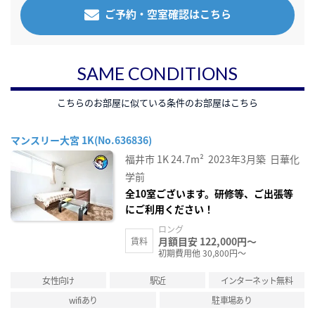
ご予約・空室確認はこちら
SAME CONDITIONS
こちらのお部屋に似ている条件のお部屋はこちら
マンスリー大宮 1K(No.636836)
福井市
1K
24.7m²
2023年3月築
日華化
学前
全10室ございます。研修等、ご出張等
にご利用ください！
ロング
月額目安 122,000円～
賃料
初期費用他 30,800円～
女性向け
駅近
インターネット無料
wifiあり
駐車場あり