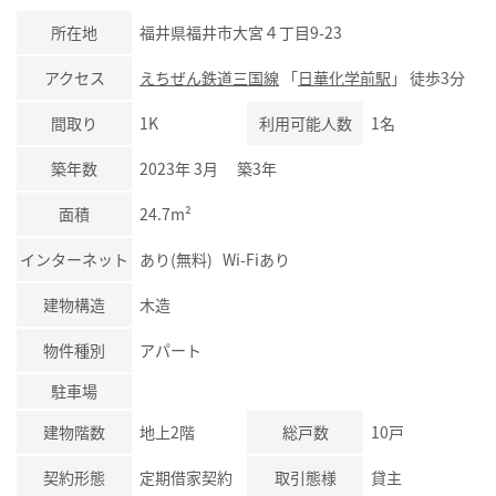
所在地
福井県福井市大宮４丁目9-23
アクセス
えちぜん鉄道三国線
「
日華化学前駅
」 徒歩3分
間取り
1K
利用可能人数
1名
築年数
2023年 3月 築3年
面積
24.7m²
インターネット
あり(無料) Wi-Fiあり
建物構造
木造
物件種別
アパート
駐車場
建物階数
地上2階
総戸数
10戸
契約形態
定期借家契約
取引態様
貸主