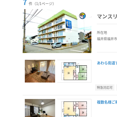
7
件（1/1ページ）
マンスリ
所在地
福井県福井市
あわら街道
特急対応可
複数名様ご