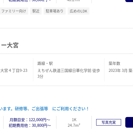
ファミリー向け
駅近
駐車場あり
広めのLDK
リー大宮
路線・駅
築年数
大宮４丁目9-23
えちぜん鉄道三国線日華化学前 徒歩
2023年 3月 築
3分
ざいます。研修等、ご出張等 にご利用ください！
月額目安：122,000円～
1K
写真充実
初期費用他：30,800円～
24.7m²