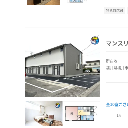
特急対応可
マンス
所在地
福井県福井市
全10室ご
1K