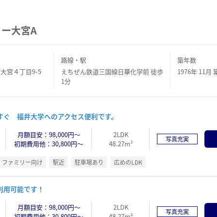
ー大宮A
路線・駅
築年数
大宮４丁目9-5
えちぜん鉄道三国線日華化学前 徒歩
1976年 11月 
1分
すぐ 福井大学へのアクセス便利です。
月額目安：98,000円～
2LDK
写真充実
初期費用他：30,800円～
48.27m²
ファミリー向け
駅近
駐車場あり
広めのLDK
利用可能です！
月額目安：98,000円～
2LDK
写真充実
初期費用他：30,800円～
48.27m²