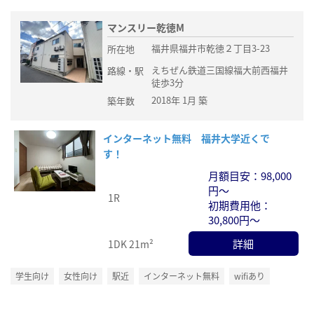
マンスリー乾徳M
福井県福井市乾徳２丁目3-23
所在地
えちぜん鉄道三国線福大前西福井
路線・駅
徒歩3分
2018年 1月 築
築年数
インターネット無料 福井大学近くで
す！
月額目安：98,000
円～
1R
初期費用他：
30,800円～
詳細
1DK
21m²
学生向け
女性向け
駅近
インターネット無料
wifiあり