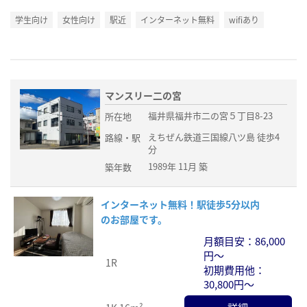
学生向け
女性向け
駅近
インターネット無料
wifiあり
マンスリー二の宮
福井県福井市二の宮５丁目8-23
所在地
えちぜん鉄道三国線八ツ島 徒歩4
路線・駅
分
1989年 11月 築
築年数
インターネット無料！駅徒歩5分以内
のお部屋です。
月額目安：86,000
円～
1R
初期費用他：
30,800円～