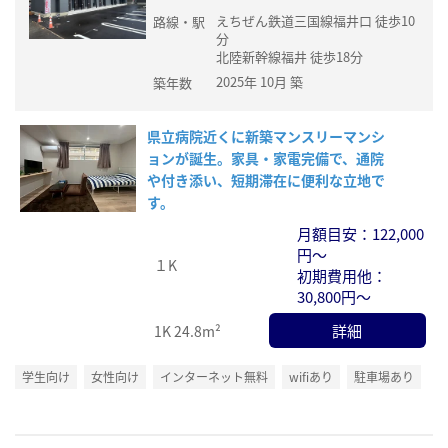
えちぜん鉄道三国線福井口 徒歩10
路線・駅
分
北陸新幹線福井 徒歩18分
2025年 10月 築
築年数
県立病院近くに新築マンスリーマンシ
ョンが誕生。家具・家電完備で、通院
や付き添い、短期滞在に便利な立地で
す。
月額目安：122,000
円～
１K
初期費用他：
30,800円～
詳細
1K
24.8m²
学生向け
女性向け
インターネット無料
wifiあり
駐車場あり