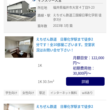
マンスリー大宮
福井県福井市大宮４丁目9-23
所在地
えちぜん鉄道三国線日華化学前 徒
路線・駅
歩3分
2023年 3月 築
築年数
えちぜん鉄道 日華化学駅まで徒歩2
分です！全10部屋ございます。空室状
況はお問い合せ下さい！
月額目安：122,000
円～
1K
初期費用他：
30,800円～
詳細
1K
30.5m²
学生向け
女性向け
駅近
インターネット無料
wifiあり
えちぜん鉄道 日華化学駅まで徒歩2