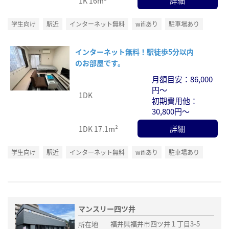
詳細
1K
16m²
学生向け
駅近
インターネット無料
wifiあり
駐車場あり
インターネット無料！駅徒歩5分以内
のお部屋です。
月額目安：86,000
円～
1DK
初期費用他：
30,800円～
詳細
1DK
17.1m²
学生向け
駅近
インターネット無料
wifiあり
駐車場あり
マンスリー四ツ井
福井県福井市四ツ井１丁目3-5
所在地