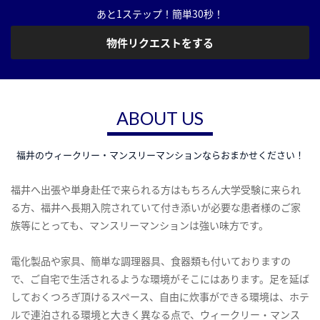
あと1ステップ！簡単30秒！
物件リクエストをする
ABOUT US
福井のウィークリー・マンスリーマンションならおまかせください！
福井へ出張や単身赴任で来られる方はもちろん大学受験に来られ
る方、福井へ長期入院されていて付き添いが必要な患者様のご家
族等にとっても、マンスリーマンションは強い味方です。
電化製品や家具、簡単な調理器具、食器類も付いておりますの
で、ご自宅で生活されるような環境がそこにはあります。足を延ば
しておくつろぎ頂けるスペース、自由に炊事ができる環境は、ホテ
ルで連泊される環境と大きく異なる点で、ウィークリー・マンス