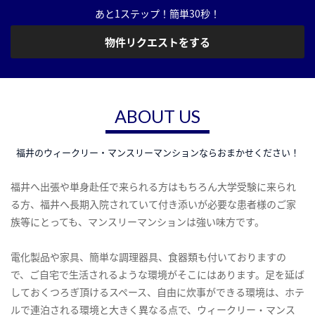
あと1ステップ！簡単30秒！
物件リクエストをする
ABOUT US
福井のウィークリー・マンスリーマンションならおまかせください！
福井へ出張や単身赴任で来られる方はもちろん大学受験に来られ
る方、福井へ長期入院されていて付き添いが必要な患者様のご家
族等にとっても、マンスリーマンションは強い味方です。
電化製品や家具、簡単な調理器具、食器類も付いておりますの
で、ご自宅で生活されるような環境がそこにはあります。足を延ば
しておくつろぎ頂けるスペース、自由に炊事ができる環境は、ホテ
ルで連泊される環境と大きく異なる点で、ウィークリー・マンス