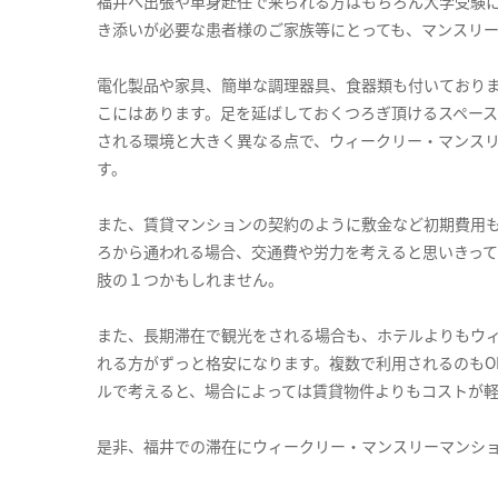
福井へ出張や単身赴任で来られる方はもちろん大学受験
き添いが必要な患者様のご家族等にとっても、マンスリ
電化製品や家具、簡単な調理器具、食器類も付いており
こにはあります。足を延ばしておくつろぎ頂けるスペー
される環境と大きく異なる点で、ウィークリー・マンス
す。
また、賃貸マンションの契約のように敷金など初期費用
ろから通われる場合、交通費や労力を考えると思いきっ
肢の１つかもしれません。
また、長期滞在で観光をされる場合も、ホテルよりもウ
れる方がずっと格安になります。複数で利用されるのもO
ルで考えると、場合によっては賃貸物件よりもコストが
是非、福井での滞在にウィークリー・マンスリーマンシ