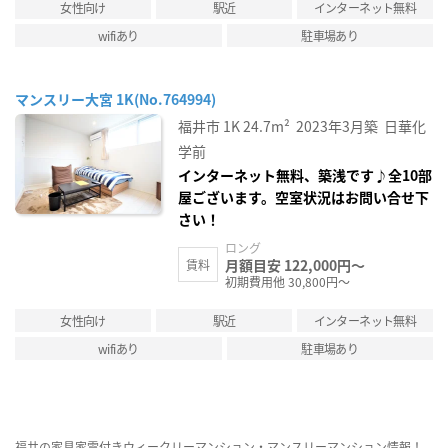
女性向け
駅近
インターネット無料
wifiあり
駐車場あり
マンスリー大宮 1K(No.764994)
福井市
1K
24.7m²
2023年3月築
日華化
学前
インターネット無料、築浅です♪全10部
屋ございます。空室状況はお問い合せ下
さい！
ロング
月額目安 122,000円～
賃料
初期費用他 30,800円～
女性向け
駅近
インターネット無料
wifiあり
駐車場あり
福井の家具家電付きウィークリーマンション・マンスリーマンション情報！