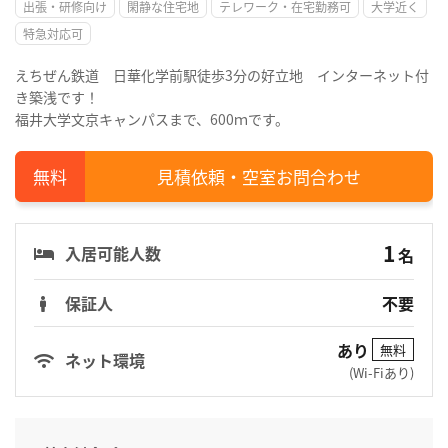
出張・研修向け
閑静な住宅地
テレワーク・在宅勤務可
大学近く
特急対応可
えちぜん鉄道 日華化学前駅徒歩3分の好立地 インターネット付
き築浅です！
福井大学文京キャンパスまで、600ｍです。
見積依頼・空室お問合わせ
1
入居可能人数
名
保証人
不要
あり
無料
ネット環境
(Wi-Fiあり)