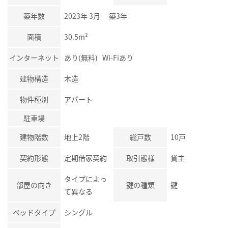
築年数
2023年 3月 築3年
面積
30.5m²
インターネット
あり(無料) Wi-Fiあり
建物構造
木造
物件種別
アパート
駐車場
建物階数
地上2階
総戸数
10戸
契約形態
定期借家契約
取引態様
貸主
タイプによっ
部屋の向き
鍵の種類
鍵
て異なる
ベッドタイプ
シングル