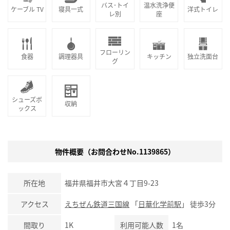
バス･トイ
温水洗浄便
ケーブル TV
寝具一式
洋式トイレ
レ別
座
フローリン
食器
調理器具
キッチン
独立洗面台
グ
シューズボ
収納
ックス
物件概要（お問合わせNo.1139865）
所在地
福井県福井市大宮４丁目9-23
アクセス
えちぜん鉄道三国線
「
日華化学前駅
」 徒歩3分
間取り
1K
利用可能人数
1名