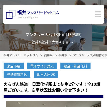
マンスリー大宮 1K(No.1139865)
福井県福井市大宮４丁目9-23
福井マンスリードットコム
福井県
福井市
マンスリー大宮の物件詳
来店不要
電子サイン対応
敷金・礼金無料
光熱費賃料込
即日入居OK
えちぜん鉄道 日華化学駅まで徒歩2分です！全10部
屋ございます。空室状況はお問い合せ下さい！