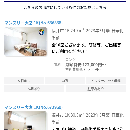
こちらのお部屋に似ている条件のお部屋はこちら
マンスリー大宮 1K(No.636836)
福井市
1K
24.7m²
2023年3月築
日華化
学前
全10室ございます。研修等、ご出張等
にご利用ください！
ロング
月額目安 122,000円～
賃料
初期費用他 30,800円～
女性向け
駅近
インターネット無料
wifiあり
駐車場あり
マンスリー大宮 1K(No.672960)
福井市
1K
30.5m²
2023年3月築
日華化
学前
えちぜん鉄道 日華化学駅まで徒歩2分