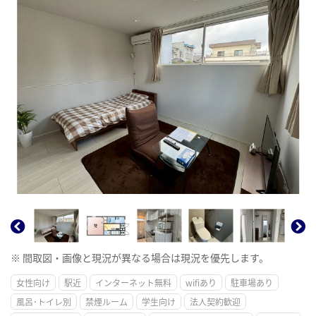
※ 間取図・画像と現況が異なる場合は現況を優先します。
女性向け
駅近
インターネット無料
wifiあり
駐車場あり
風呂･トイレ別
禁煙ルーム
学生向け
法人契約歓迎