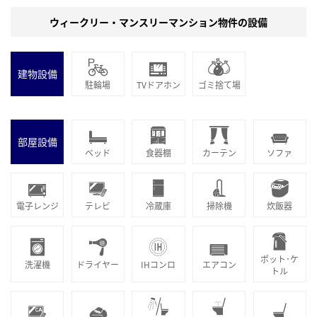
ウィークリー・マンスリーマンション物件の設備
建物設備
駐輪場
TVドアホン
ゴミ捨て場
部屋設備
ベッド
食器棚
カーテン
ソファ
電子レンジ
テレビ
冷蔵庫
掃除機
炊飯器
ポット･ケ
洗濯機
ドライヤー
IHコンロ
エアコン
トル