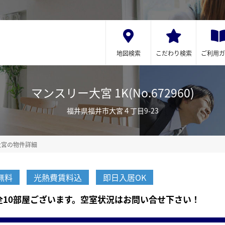
地図検索
こだわり検索
ご利用ガ
マンスリー大宮 1K(No.672960)
福井県福井市大宮４丁目9-23
大宮の物件詳細
無料
光熱費賃料込
即日入居OK
全10部屋ございます。空室状況はお問い合せ下さい！