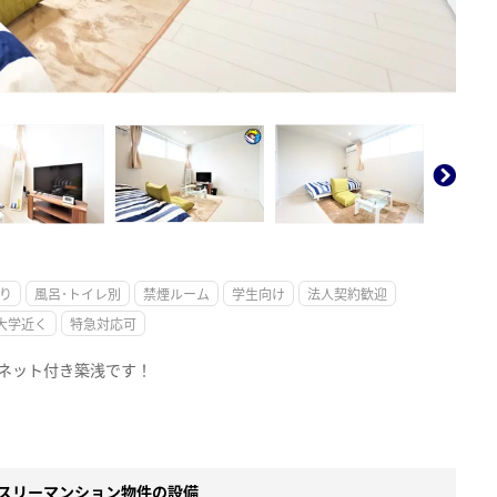
。
り
風呂･トイレ別
禁煙ルーム
学生向け
法人契約歓迎
大学近く
特急対応可
ネット付き築浅です！
スリーマンション物件の設備