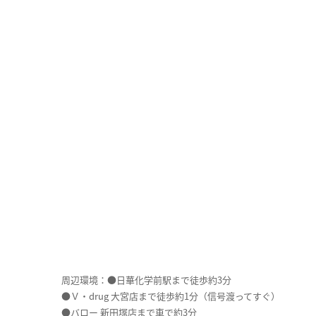
周辺環境：●日華化学前駅まで徒歩約3分
●Ｖ・drug 大宮店まで徒歩約1分（信号渡ってすぐ）
●バロー 新田塚店まで車で約3分