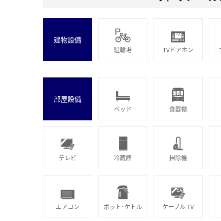
建物設備
駐輪場
TVドアホン
部屋設備
ベッド
食器棚
テレビ
冷蔵庫
掃除機
エアコン
ポット･ケトル
ケーブル TV