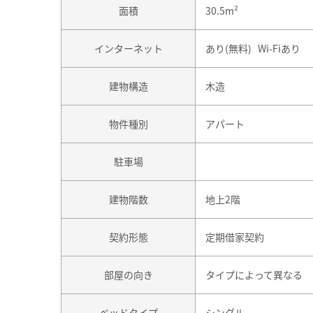
面積
30.5m²
インターネット
あり(無料) Wi-Fiあり
建物構造
木造
物件種別
アパート
駐車場
建物階数
地上2階
契約形態
定期借家契約
部屋の向き
タイプによって異なる
ベッドタイプ
シングル