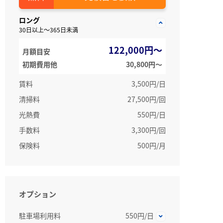
ロング
30日以上～365日未満
122,000円～
月額目安
初期費用他
30,800円〜
賃料
3,500円/日
清掃料
27,500円/回
光熱費
550円/日
手数料
3,300円/回
保険料
500円/月
オプション
駐車場利用料
550円/日