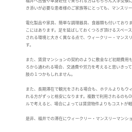
福井へ出張や単身赴任で来られる方はもちろん大学受験
き添いが必要な患者様のご家族等にとっても、マンスリ
電化製品や家具、簡単な調理器具、食器類も付いており
こにはあります。足を延ばしておくつろぎ頂けるスペー
される環境と大きく異なる点で、ウィークリー・マンス
す。
また、賃貸マンションの契約のように敷金など初期費用
ろから通われる場合、交通費や労力を考えると思いきっ
肢の１つかもしれません。
また、長期滞在で観光をされる場合も、ホテルよりもウ
れる方がずっと格安になります。複数で利用されるのもO
ルで考えると、場合によっては賃貸物件よりもコストが
是非、福井での滞在にウィークリー・マンスリーマンシ