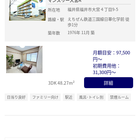
マンスリー大宮A
福井県福井市大宮４丁目9-5
所在地
えちぜん鉄道三国線日華化学前 徒
路線・駅
歩1分
1976年 11月 築
築年数
月額目安：97,500
円～
初期費用他：
31,300円～
詳細
3DK
48.27m²
日当り良好
ファミリー向け
駅近
風呂･トイレ別
禁煙ルーム