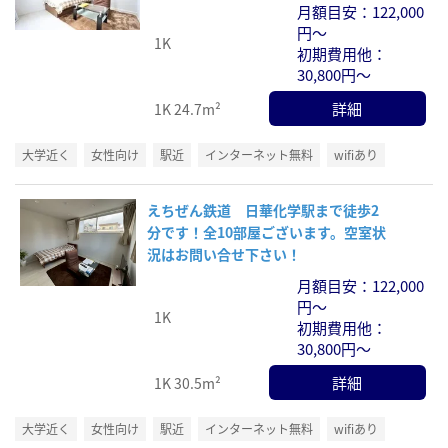
月額目安：122,000
円～
1K
初期費用他：
30,800円～
詳細
1K
24.7m²
大学近く
女性向け
駅近
インターネット無料
wifiあり
えちぜん鉄道 日華化学駅まで徒歩2
分です！全10部屋ございます。空室状
況はお問い合せ下さい！
月額目安：122,000
円～
1K
初期費用他：
30,800円～
詳細
1K
30.5m²
大学近く
女性向け
駅近
インターネット無料
wifiあり