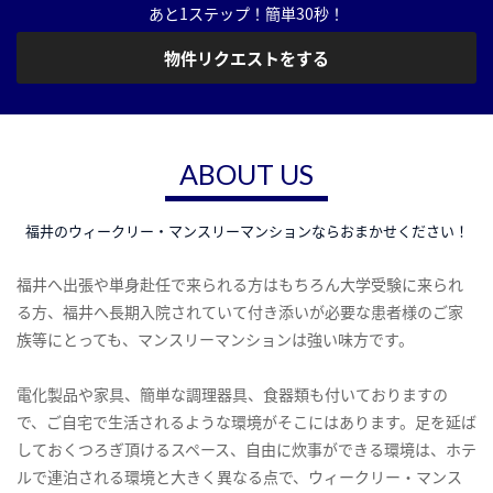
あと1ステップ！簡単30秒！
物件リクエストをする
ABOUT US
福井のウィークリー・マンスリーマンションならおまかせください！
福井へ出張や単身赴任で来られる方はもちろん大学受験に来られ
る方、福井へ長期入院されていて付き添いが必要な患者様のご家
族等にとっても、マンスリーマンションは強い味方です。
電化製品や家具、簡単な調理器具、食器類も付いておりますの
で、ご自宅で生活されるような環境がそこにはあります。足を延ば
しておくつろぎ頂けるスペース、自由に炊事ができる環境は、ホテ
ルで連泊される環境と大きく異なる点で、ウィークリー・マンス