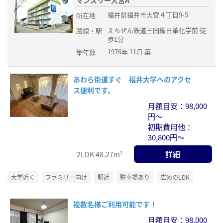
マンスリー大宮A
福井県福井市大宮４丁目9-5
所在地
えちぜん鉄道三国線日華化学前 徒
路線・駅
歩1分
1976年 11月 築
築年数
あわら街道すぐ 福井大学へのアクセ
ス便利です。
月額目安：98,000
円～
初期費用他：
30,800円～
詳細
2LDK
48.27m²
大学近く
ファミリー向け
駅近
駐車場あり
広めのLDK
複数名様ご利用可能です！
月額目安：98,000