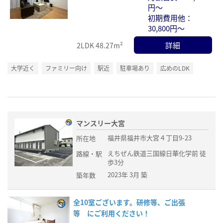
円～
初期費用他：
30,800円～
詳細
2LDK
48.27m²
大学近く
ファミリー向け
駅近
駐車場あり
広めのLDK
マンスリー大宮
福井県福井市大宮４丁目9-23
所在地
えちぜん鉄道三国線日華化学前 徒
路線・駅
歩3分
2023年 3月 築
築年数
全10室ございます。研修等、ご出張
等 にご利用ください！