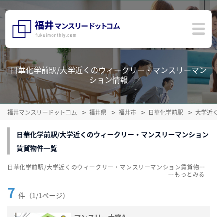
日華化学前駅/大学近くのウィークリー・マンスリーマン
ション情報
福井マンスリードットコム
福井県
福井市
日華化学前駅
大学近
日華化学前駅/大学近くのウィークリー・マンスリーマンション
賃貸物件一覧
日華化学前駅/大学近くのウィークリー・マンスリーマンション賃貸物件一覧を掲載中。敷金・礼金無料、家具・家電付をご紹介。こだわり条件での絞込みも簡単！
…
7
件（1/1ページ）