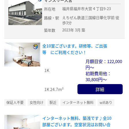
マンスリー大宮
福井県福井市大宮４丁目9-23
所在地
えちぜん鉄道三国線日華化学前 徒
路線・駅
歩3分
2023年 3月 築
築年数
全10室ございます。研修等、ご出張
等 にご利用ください！
月額目安：122,000
円～
1K
初期費用他：
30,800円～
詳細
1K
24.7m²
保証人不要
女性向け
駅近
インターネット無料
wifiあり
インターネット無料、築浅です♪全10
部屋ございます。空室状況はお問い合