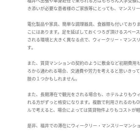
福井へ出張や単身赴任で来られる方はもちろん大学受験
き添いが必要な患者様のご家族等にとっても、マンスリ
電化製品や家具、簡単な調理器具、食器類も付いており
こにはあります。足を延ばしておくつろぎ頂けるスペー
される環境と大きく異なる点で、ウィークリー・マンス
す。
また、賃貸マンションの契約のように敷金など初期費用
ろから通われる場合、交通費や労力を考えると思いきっ
肢の１つかもしれません。
また、長期滞在で観光をされる場合も、ホテルよりもウ
れる方がずっと格安になります。複数で利用されるのもO
ルで考えると、場合によっては賃貸物件よりもコストが
是非、福井での滞在にウィークリー・マンスリーマンシ