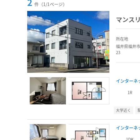
2
件（1/1ページ）
マンス
所在地
福井県福井市
23
インターネ
1R
大学近く
インターネ
1DK