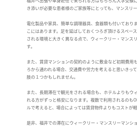
福井へ出張や単身赴任で来られる方はもちろん大学受験
き添いが必要な患者様のご家族等にとっても、マンスリ
電化製品や家具、簡単な調理器具、食器類も付いており
こにはあります。足を延ばしておくつろぎ頂けるスペー
される環境と大きく異なる点で、ウィークリー・マンス
す。
また、賃貸マンションの契約のように敷金など初期費用
ろから通われる場合、交通費や労力を考えると思いきっ
肢の１つかもしれません。
また、長期滞在で観光をされる場合も、ホテルよりもウ
れる方がずっと格安になります。複数で利用されるのもO
ルで考えると、場合によっては賃貸物件よりもコストが
是非、福井での滞在にウィークリー・マンスリーマンシ