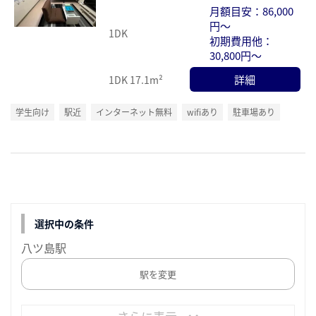
月額目安：86,000
円～
1DK
初期費用他：
30,800円～
詳細
1DK
17.1m²
学生向け
駅近
インターネット無料
wifiあり
駐車場あり
選択中の条件
八ツ島駅
駅を変更